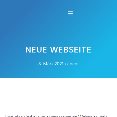
Zum
Inhalt
Menü
springen
NEUE WEBSEITE
8. März 2021
//
pepi
Und hier sind wir, mit unserer neuen Webseite. Wir